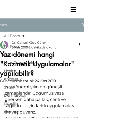
Yazı
All Posts
Dr. Cansel Köse Gürer
All Posts
3 Haz 2019
2 dakikada okunur
Yaz dönemi hangi
Getting Started
"Kozmetik Uygulamalar"
Your Community
Health
yapılabilir?
Kozmetik
Güncelleme tarihi:
24 Kas 2019
Yaz dönemi yılın en güneşli 
Sağlık
zamanlarıdır. Çoğumuz yaza 
Dermatoloji
girerken daha parlak, canlı ve 
Güzellik
sağlıklı cilt için farklı uygulamalara 
menopoz
ihtiyaç duyarız.  