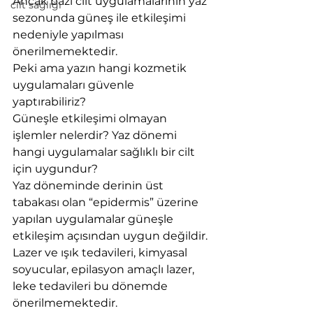
Ancak bazı cilt uygulamalarının yaz 
cilt sağlığı
sezonunda güneş ile etkileşimi 
nedeniyle yapılması 
önerilmemektedir. 
Peki ama yazın hangi kozmetik 
uygulamaları güvenle 
yaptırabiliriz? 
Güneşle etkileşimi olmayan 
işlemler nelerdir? Yaz dönemi 
hangi uygulamalar sağlıklı bir cilt 
için uygundur?
Yaz döneminde derinin üst 
tabakası olan “epidermis” üzerine 
yapılan uygulamalar güneşle 
etkileşim açısından uygun değildir. 
Lazer ve ışık tedavileri, kimyasal 
soyucular, epilasyon amaçlı lazer, 
leke tedavileri bu dönemde 
önerilmemektedir.