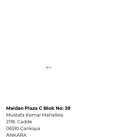
Maidan Plaza C Blok No: 39
Mustafa Kemal Mahallesi
YABANCI MADDE
AKNE SKARLAR
2118. Cadde
ENJEKSİYONU
NASIL MÜCADE
06510 Çankaya
OLMADAN YÜZÜMÜ
ETMELİYİM?
ANKARA