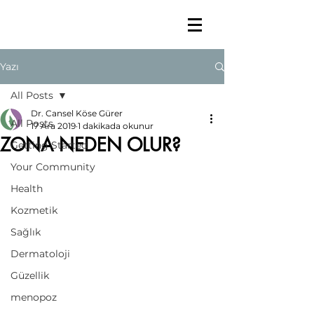
Yazı
All Posts
Dr. Cansel Köse Gürer
All Posts
17 Ara 2019
1 dakikada okunur
ZONA NEDEN OLUR?
Getting Started
Your Community
Health
Kozmetik
Sağlık
Dermatoloji
Güzellik
menopoz