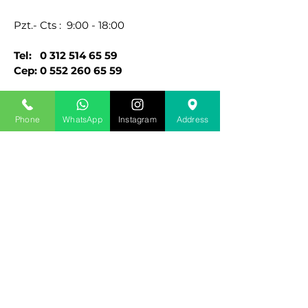
NASIL
GENÇLEŞTİREBİLİRİM?
Pzt.- Cts : 9:00 - 18:00
Tel:
0 312 514 65 59
Cep:
0 552 260 65 59
Phone
WhatsApp
Instagram
Address
Site editörüne ulaşmak için aşağıdaki
formu doldurabilir veya