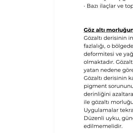
· Bazı ilaçlar ve t
Göz altı morluğun
Gözaltı derisinin i
fazlalığı, o bölged
deformitesi ve yağ
olmaktadır. Gözalt
yatan nedene göre 
Gözaltı derisinin k
pigment sorununu 
derinliğini azalta
ile gözaltı morlu
Uygulamalar tekrar
Düzenli uyku, gün
edilmemelidir.