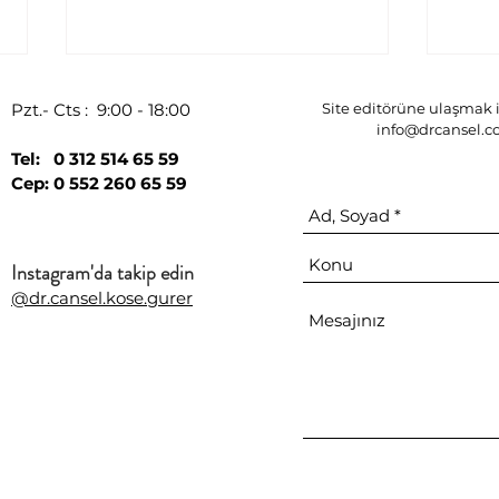
Pzt.- Cts : 9:00 - 18:00
Site editörüne ulaşmak i
info@drcansel.
Tel: 0 312 514 65 59
Cep: 0 552 260 65 59
Instagram'da takip edin
YABANCI MADDE
AKN
@dr.cansel.kose.gurer
ENJEKSİYONU OLMADAN
MÜC
YÜZÜMÜ NASIL
GENÇLEŞTİREBİLİRİM?