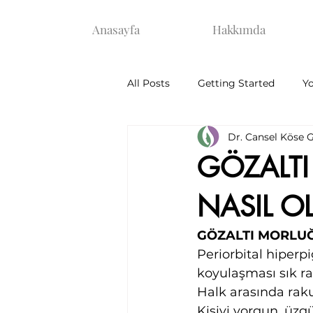
Anasayfa
Hakkımda
All Posts
Getting Started
Y
Dr. Cansel Köse 
menopoz
cilt sağlığı
GÖZALT
NASIL O
GÖZALTI MORLUĞ
Periorbital hiperp
koyulaşması sık ra
Halk arasında rak
Kişiyi yorgun, üz