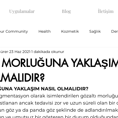
Uygulamalar
Blog
İletişim
our Community
Health
Kozmetik
Sağlık
Der
Gürer
23 Haz 2021
1 dakikada okunur
I MORLUĞUNA YAKLAŞI
LMALIDIR?
UNA YAKLAŞIM NASIL OLMALIDIR?
igmentasyon olarak isimlendirilen gözaltı morluğu
stlanan ancak tedavisi zor ve uzun süreli olan bi
un göz ya da panda göz şeklinde de adlandırılmakt
gün ve umutsuz bir gösteren bir durum olduğundan