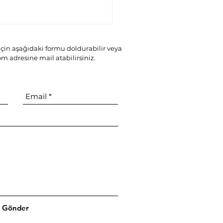
çin aşağıdaki formu doldurabilir veya
com
adresine mail atabilirsiniz.
E SKARLARIMLA NASIL
ADELE ETMELİYİM?
Gönder