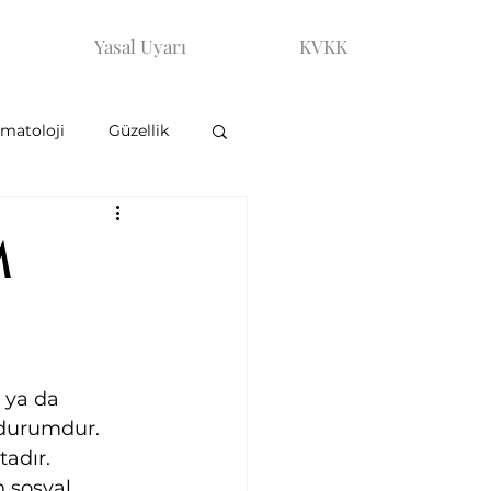
Yasal Uyarı
KVKK
matoloji
Güzellik
M
 ya da 
r durumdur.
adır.
 sosyal 