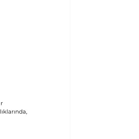
ır
lıklarında, 