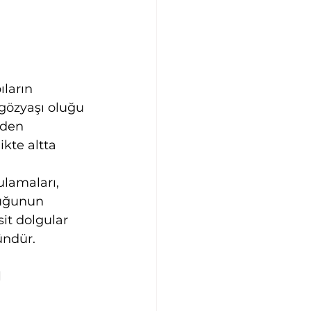
ıların 
 gözyaşı oluğu 
eden 
kte altta 
ulamaları, 
luğunun 
it dolgular 
ndür. 
 